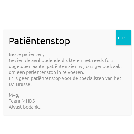
Patiëntenstop
CLOSE
Beste patiënten,
Visie naar…
Gezien de aanhoudende drukte en het reeds fors
opgelopen aantal patiënten zien wij ons genoodzaakt
de patiënt toe
.
om een patiëntenstop in te voeren.
andere eerstelijnswerkers en paramedischi
Er is geen patiëntenstop voor de specialisten van het
toe
.
UZ Brussel.
specialisten toe
.
Mvg,
huisartsen toe
.
Team MHDS
Alvast bedankt.
Visie naar de patiënt toe
Uiteindelijk is het de patiënt waar het allemaal om